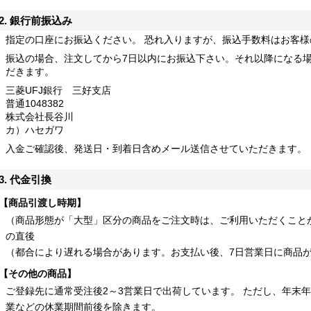
2. 銀行前振込み
指定の口座にお振込ください。 恐れ入りますが、振込手数料はお客
振込の場合、注文してから7日以内にお振込下さい。それ以降になる
だきます。
三菱UFJ銀行 三好支店
普通1048382
株式会社長谷川
カ）ハセガワ
入金ご確認後、発送日・到着日含めメール送信させていただきます。
3. 代金引換
【商品引渡し時期】
（商品形態が「大型」区分の商品をご注文時は、ご利用いただくことが
の直後
（都合により遅れる場合があります。お支払い後、7日営業日に商品
【その他の商品】
ご登録先に通常受注後2～3営業日で出荷しています。 ただし、年末
業などの休業期間前後を除きます。