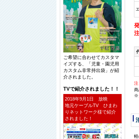
ご希望に合わせてカスタマ
イズする、「児童・園児用
カスタム非常持出袋」が紹
介されました。
注
TVで紹介されました！！
商
※
2018年9月1日 放映
地元ケーブルTV ひまわ
りネットワーク様で紹介
されました！
軽