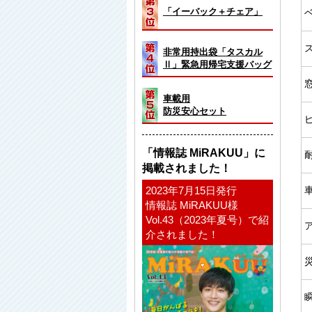
「イーバック＋チェア」
非常用持出袋「タスカル
Ⅱ」緊急用帰宅支援バッグ
車載用
防災安心セット
「情報誌 MiRAKUU」に
掲載されました！
2023年7月15日発行
情報誌 MiRAKUU様
Vol.43（2023年夏号）で紹
介されました！