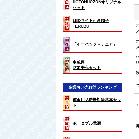
HOZONHOZONオリジナル
セット
LEDライト付き帽子
TERUBO
「イーバック＋チェア」
車載用
防災安心セット
企業向け売れ筋ランキング
備蓄用品待機対策基本セッ
ト
ポータブル電源