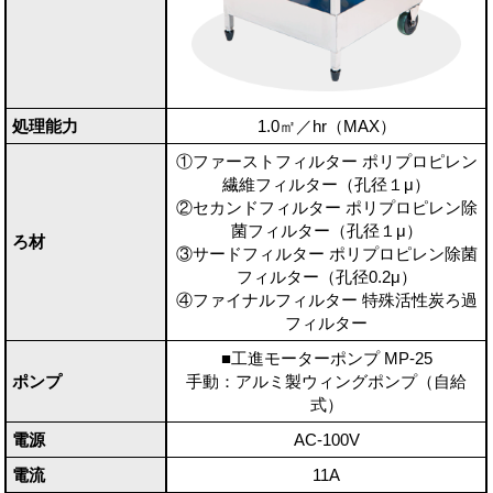
処理能力
1.0㎡／hr（MAX）
①ファーストフィルター ポリプロピレン
繊維フィルター（孔径１μ）
②セカンドフィルター ポリプロピレン除
菌フィルター（孔径１μ）
ろ材
③サードフィルター ポリプロピレン除菌
フィルター（孔径0.2μ）
④ファイナルフィルター 特殊活性炭ろ過
フィルター
■工進モーターポンプ MP-25
ポンプ
手動：アルミ製ウィングポンプ（自給
式）
電源
AC-100V
電流
11A