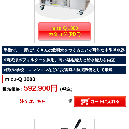
mizu-Q 1000
カタログ (PDF)
手動で、一度にたくさんの飲料水をつくることが可能な中型浄水器
4筒式浄水フィルターを採用、高い処理能力と給水能力を両立
施設や学校、マンションなどの災害時の防災設備として最適
mizu-Q 1000
592,900円
販売価格：
（税込）
注文はこちら
個