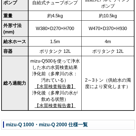
ポンプ
自給式チューブポンプ
ポンプ
重量
約4.5kg
約10.5kg
外形寸法
W380×D270×H700
W470×D370×H930
(mm)
給水ホース
1.5m
4m
容器
ポリタンク 12L
ポリタンク 12L
mizu-Q500を使って浄水
した水の水質検査結果
浄化前（多摩川の水：
汚れている）
2～3トン（供給水の濁
総ろ過能力
【水質検査報告書】
度により変化します）
浄化後（多摩川の水が
飲める状態）
【水質検査報告書】
mizu-Q 1000・mizu-Q 2000 仕様一覧