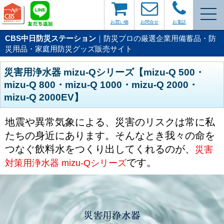
お買い物
お問合せ
お電話
CBS中日防災ステーション
｜防災プロの厳選企業用備蓄品・防
災用品・家庭用防災グッズ販売サイト
災害用浄水器 mizu-Qシリーズ【mizu-Q 500・
mizu-Q 800・mizu-Q 1000・mizu-Q 2000・
mizu-Q 2000EV】
地震や異常気象による、災害のリスクは常に私
たちの身近にあります。そんなとき我々の命を
つなぐ飲料水をつくり出してくれるのが、
災害
です。
対策用浄水器 mizu-Qシリーズ