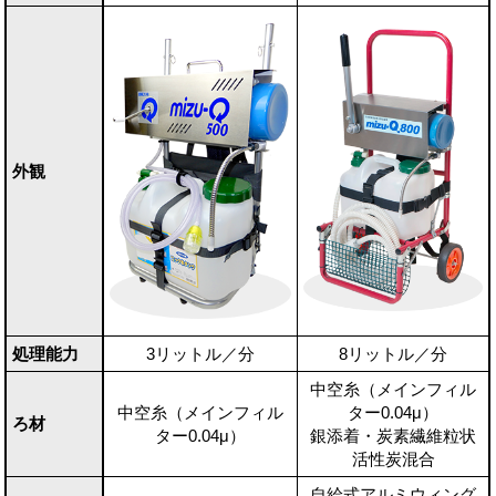
外観
処理能力
3リットル／分
8リットル／分
中空糸（メインフィル
中空糸（メインフィル
ター0.04μ）
ろ材
ター0.04μ）
銀添着・炭素繊維粒状
活性炭混合
自給式アルミウィング