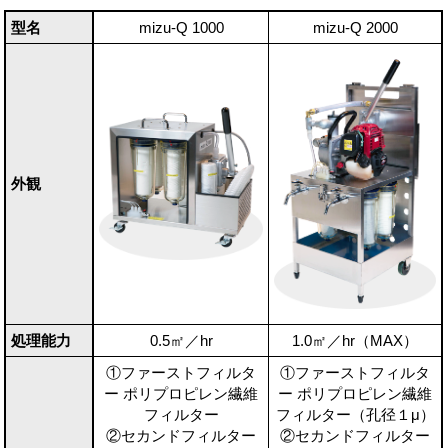
型名
mizu-Q 1000
mizu-Q 2000
外観
処理能力
0.5㎡／hr
1.0㎡／hr（MAX）
①ファーストフィルタ
①ファーストフィルタ
ー ポリプロピレン繊維
ー ポリプロピレン繊維
フィルター
フィルター（孔径１μ）
②セカンドフィルター
②セカンドフィルター