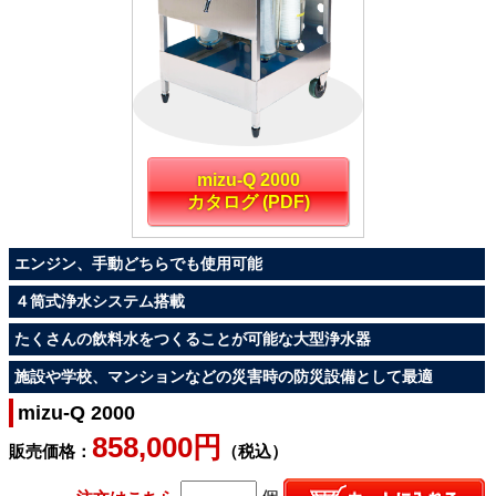
mizu-Q 2000
カタログ (PDF)
エンジン、手動どちらでも使用可能
４筒式浄水システム搭載
たくさんの飲料水をつくることが可能な大型浄水器
施設や学校、マンションなどの災害時の防災設備として最適
mizu-Q 2000
858,000円
販売価格：
（税込）