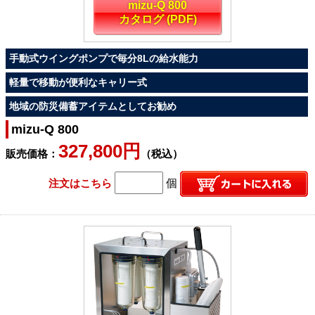
mizu-Q 800
カタログ (PDF)
手動式ウイングポンプで毎分8Lの給水能力
軽量で移動が便利なキャリー式
地域の防災備蓄アイテムとしてお勧め
mizu-Q 800
327,800円
販売価格：
（税込）
注文はこちら
個