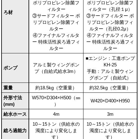
ポリプロピレン除菌フ
ポリプロピレン除菌フ
ィルター
ィルター（孔径１μ）
ろ材
③サードフィルター ポ
③サードフィルター ポ
リプロピレン除菌フィ
リプロピレン除菌フィ
ルター
ルター（孔径0.2μ）
④ファイナルフィルタ
④ファイナルフィルタ
ー 特殊活性炭ろ過フィ
ー 特殊活性炭ろ過フィ
ルター
ルター
■エンジン：工進ポンプ
アルミ製ウィングポン
KH-25
ポンプ
プ（自給式給水3m）
手動：アルミ製ウィン
グポンプ（自給式）
重量
約18.5kg（空重量）
約32.5kg（空重量）
外形寸法
W570×D304×H500（㎜
W420×D400×H950
(mm)
）
給水ホース
4m
3m
10～15トン（供給水の
10～15トン（供給水の
総ろ過能力
濁度により変化しま
濁度により変化しま
す）
す）