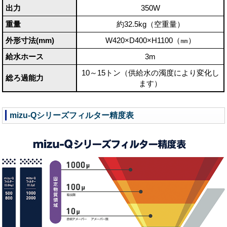
出力
350W
重量
約32.5kg（空重量）
外形寸法(mm)
W420×D400×H1100（㎜）
給水ホース
3m
10～15トン（供給水の濁度により変化し
総ろ過能力
ます）
mizu-Qシリーズフィルター精度表