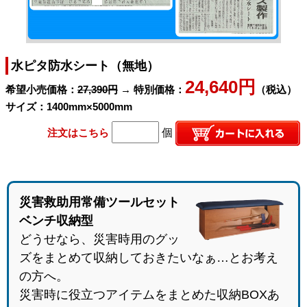
水ピタ防水シート（無地）
24,640円
希望小売価格：
27,390円
→ 特別価格：
（税込）
サイズ：1400mm×5000mm
注文はこちら
個
災害救助用常備ツールセット
ベンチ収納型
どうせなら、災害時用のグッ
ズをまとめて収納しておきたいなぁ…とお考え
の方へ。
災害時に役立つアイテムをまとめた収納BOXあ