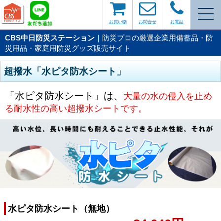
お買い物
お問合せ
お電話
CBS中日防災ステーション
｜防災プロの厳選企業用備蓄品・防
災用品・家庭用防災グッズ販売サイト
超撥水「水ピタ防水シート」
「水ピタ防水シート」は、
大量の水の侵入を止め
る耐水性の高い超撥水シートです。
水ピタ防水シート（無地）