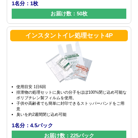
1名分：1枚
お届け数：50枚
インスタントイレ処理セット4P
使用目安 1日6回
排泄物の処理セットに臭いの分子をほぼ100%閉じ込め可能な
ポリブチレン製フィルムを使用。
子供や高齢者でも簡単に封印できるストッパーバンドをご用
意
臭いを約2週間閉じ込め可能
1名分：4.5パック
お届け数：225パック