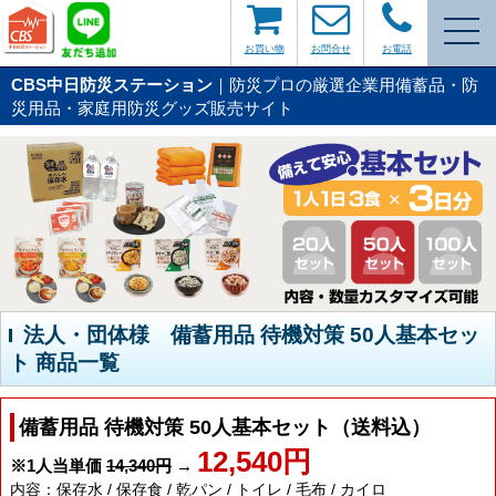
お買い物
お問合せ
お電話
CBS中日防災ステーション
｜防災プロの厳選企業用備蓄品・防
災用品・家庭用防災グッズ販売サイト
法人・団体様 備蓄用品 待機対策 50人基本セッ
ト 商品一覧
備蓄用品 待機対策 50人基本セット（送料込）
12,540円
※1人当単価
14,340円
→
内容：保存水 / 保存食 / 乾パン / トイレ / 毛布 / カイロ