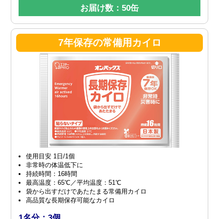
お届け数：50缶
7年保存の常備用カイロ
使用目安 1日/1個
非常時の体温低下に
持続時間：16時間
最高温度：65℃／平均温度：51℃
袋から出すだけであたたまる常備用カイロ
高品質な長期保存可能なカイロ
1名分：3個