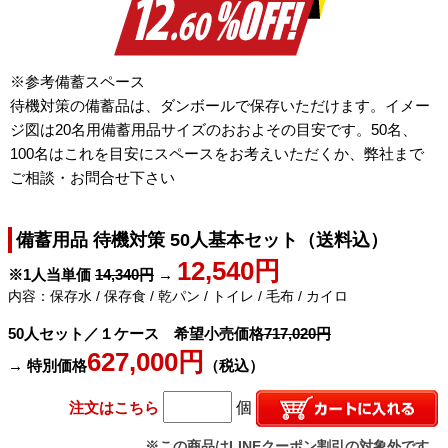
※参考備蓄スペース
待機対策の備蓄品は、ダンボールで保存いただけます。イメー
ジ図は20名用備蓄用品サイズのおおよその目安です。50名、
100名はこれを目安にスペースをお考えいただくか、弊社まで
ご相談・お問合せ下さい
備蓄用品 待機対策 50人基本セット（送料込）
12,540円
※1人当単価
14,340円
→
内容：保存水 / 保存食 / 乾パン / トイレ / 毛布 / カイロ
50人セット／１ケース 希望小売価格
717,020円
627,000円
→ 特別価格
（税込）
注文はこちら
個
※この商品はLINEクーポン割引の対象外です。