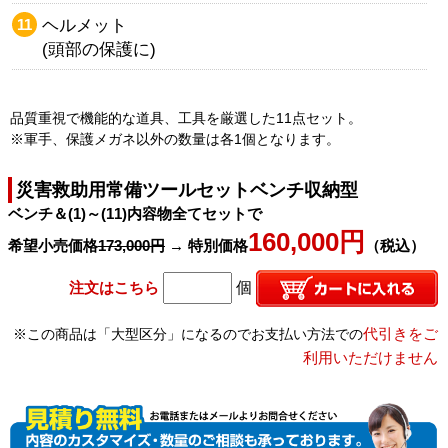
ヘルメット
(頭部の保護に)
品質重視で機能的な道具、工具を厳選した11点セット。
※軍手、保護メガネ以外の数量は各1個となります。
災害救助用常備ツールセットベンチ収納型
ベンチ＆(1)～(11)内容物全てセットで
160,000円
希望小売価格
173,000円
→ 特別価格
（税込）
注文はこちら
個
代引きをご
※この商品は「大型区分」になるのでお支払い方法での
利用いただけません