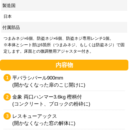
製造国
日本
付属部品
つまみネジ×6個、防盗ネジ×6個、防盗ネジ専用レンチ1個。
※本体とシート部は6箇所（つまみネジ、もしくは防盗ネジ）で固
定します。床面との微調整用アジャスター付き。
内容物
平バラシバール900mm
(開かなくなった扉のこじ開けに)
金象 両口ハンマー3.6kg 樫柄付
(コンクリート、ブロックの粉砕に)
レスキューアックス
(開かなくなった窓の解体に)