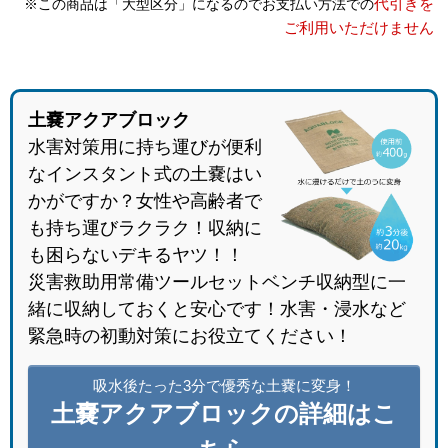
代引きを
※この商品は「大型区分」になるのでお支払い方法での
ご利用いただけません
土嚢アクアブロック
水害対策用に持ち運びが便利
なインスタント式の土嚢はい
かがですか？女性や高齢者で
も持ち運びラクラク！収納に
も困らないデキるヤツ！！
災害救助用常備ツールセットベンチ収納型に一
緒に収納しておくと安心です！水害・浸水など
緊急時の初動対策にお役立てください！
吸水後たった3分で優秀な土嚢に変身！
土嚢アクアブロックの詳細はこ