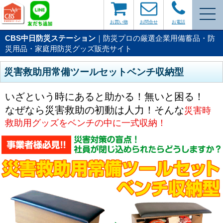
お買い物
お問合せ
お電話
CBS中日防災ステーション
｜防災プロの厳選企業用備蓄品・防
災用品・家庭用防災グッズ販売サイト
災害救助用常備ツールセットベンチ収納型
いざという時にあると助かる！無いと困る！
なぜなら災害救助の初動は人力！そんな
災害時
救助用グッズをベンチの中に一式収納！