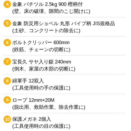
金象 バチツル 2.5kg 900 樫柄付
(壁、床の破壊、隙間のこじ開けに)
金象 防災用ショベル 丸形 パイプ柄 JIS規格品
(土砂、コンクリートの除去に)
ボルトクリッパー 600mm
(鉄筋、チェーンの切断に)
宝長久 サヤ入り鋸 240mm
(倒木、家屋の木部の切断に)
綿軍手 12双入
(工具使用時の手の保護に)
ロープ 12mm×20M
(脱出用、救助作業、除去作業に)
保護メガネ 2個入
(工具使用時の目の保護に)