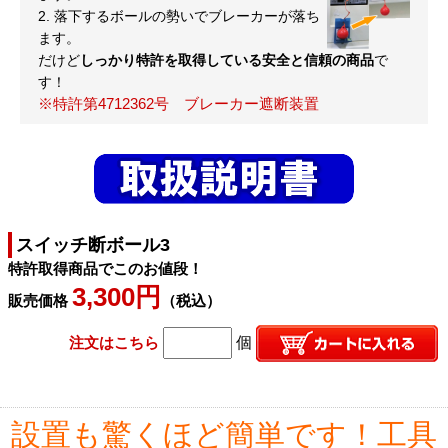
2. 落下するボールの勢いでブレーカーが落ち
ます。
だけど
しっかり特許を取得している安全と信頼の商品
で
す！
※特許第4712362号 ブレーカー遮断装置
スイッチ断ボール3
特許取得商品でこのお値段！
3,300円
販売価格
（税込）
注文はこちら
個
設置も驚くほど簡単です！工具