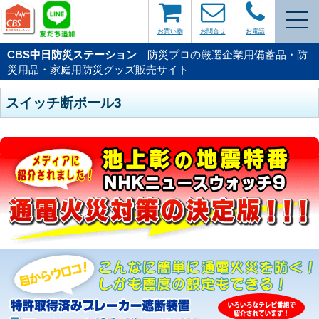
お買い物
お問合せ
お電話
CBS中日防災ステーション
｜防災プロの厳選企業用備蓄品・防
災用品・家庭用防災グッズ販売サイト
スイッチ断ボール3