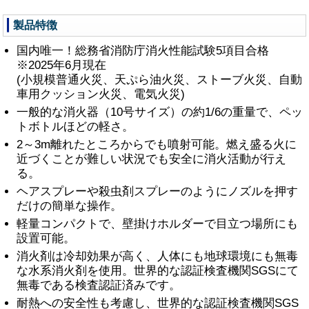
製品特徴
国内唯一！総務省消防庁消火性能試験5項目合格
※2025年6月現在
(小規模普通火災、天ぷら油火災、ストーブ火災、自動
車用クッション火災、電気火災)
一般的な消火器（10号サイズ）の約1/6の重量で、ペッ
トボトルほどの軽さ。
2～3m離れたところからでも噴射可能。燃え盛る火に
近づくことが難しい状況でも安全に消火活動が行え
る。
ヘアスプレーや殺虫剤スプレーのようにノズルを押す
だけの簡単な操作。
軽量コンパクトで、壁掛けホルダーで目立つ場所にも
設置可能。
消火剤は冷却効果が高く、人体にも地球環境にも無毒
な水系消火剤を使用。世界的な認証検査機関SGSにて
無毒である検査認証済みです。
耐熱への安全性も考慮し、世界的な認証検査機関SGS