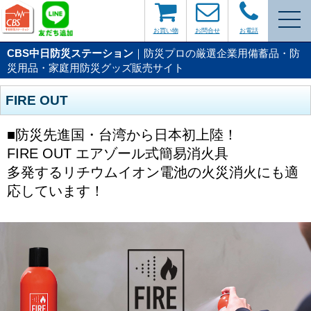
お買い物
お問合せ
お電話
CBS中日防災ステーション
｜防災プロの厳選企業用備蓄品・防
災用品・家庭用防災グッズ販売サイト
FIRE OUT
■防災先進国・台湾から日本初上陸！
FIRE OUT エアゾール式簡易消火具
多発するリチウムイオン電池の火災消火にも適
応しています！