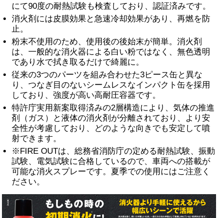
にて90度の耐熱試験も検査しており、認証済みです。
消火剤には皮膜効果と急速冷却効果があり、再燃を防
止。
粉末不使用のため、使用後の後始末が簡単。消火剤
は、一般的な消火器による白い粉ではなく、無色透明
であり水で拭き取るだけで綺麗に。
従来の3つのパーツを組み合わせた3ピース缶と異な
り、つなぎ目のないシームレスなインパクト缶を採用
しており、強度が高い高耐圧容器です。
特許庁実用新案取得済みの2層構造により、気体の推進
剤（ガス）と液体の消火剤が分離されており、より安
全性が考慮しており、どのような向きでも安定して噴
射できます。
※FIRE OUTは、総務省消防庁の定める耐熱試験、振動
試験、電気試験に合格しているので、車両への搭載が
可能な消火スプレーです。夏季での使用にはご注意く
ださい。