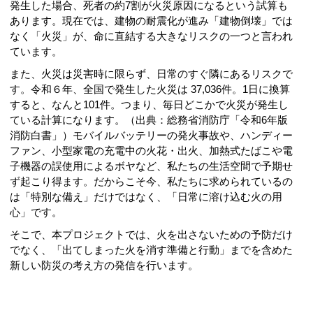
発生した場合、死者の約7割が火災原因になるという試算も
あります。現在では、建物の耐震化が進み「建物倒壊」では
なく「火災」が、命に直結する大きなリスクの一つと言われ
ています。
また、火災は災害時に限らず、日常のすぐ隣にあるリスクで
す。令和６年、全国で発生した火災は 37,036件。1日に換算
すると、なんと101件。つまり、毎日どこかで火災が発生し
ている計算になります。（出典：総務省消防庁「令和6年版
消防白書」）モバイルバッテリーの発火事故や、ハンディー
ファン、小型家電の充電中の火花・出火、加熱式たばこや電
子機器の誤使用によるボヤなど、私たちの生活空間で予期せ
ず起こり得ます。だからこそ今、私たちに求められているの
は「特別な備え」だけではなく、「日常に溶け込む火の用
心」です。
そこで、本プロジェクトでは、火を出さないための予防だけ
でなく、「出てしまった火を消す準備と行動」までを含めた
新しい防災の考え方の発信を行います。