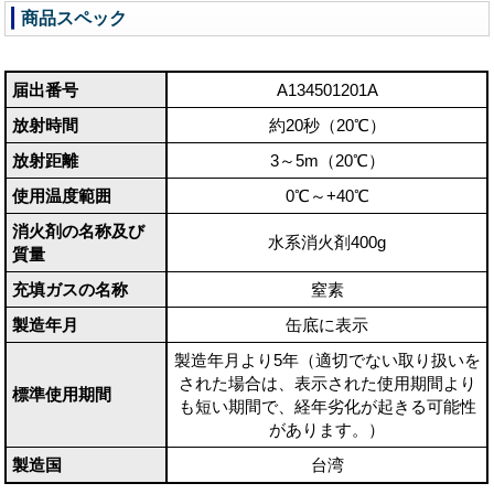
商品スペック
届出番号
A134501201A
放射時間
約20秒（20℃）
放射距離
3～5m（20℃）
使用温度範囲
0℃～+40℃
消火剤の名称及び
水系消火剤400g
質量
充填ガスの名称
窒素
製造年月
缶底に表示
製造年月より5年（適切でない取り扱いを
された場合は、表示された使用期間より
標準使用期間
も短い期間で、経年劣化が起きる可能性
があります。）
製造国
台湾