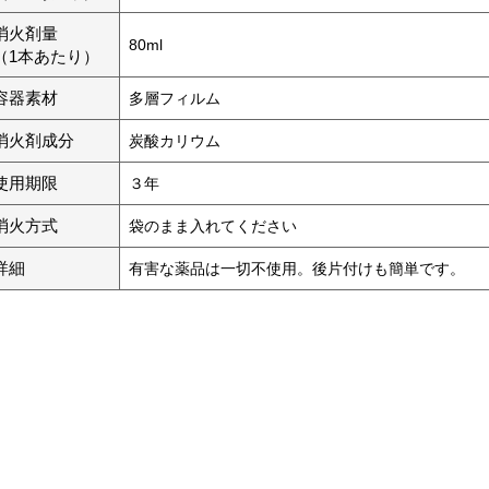
消火剤量
80ml
（1本あたり）
容器素材
多層フィルム
消火剤成分
炭酸カリウム
使用期限
３年
消火方式
袋のまま入れてください
詳細
有害な薬品は一切不使用。後片付けも簡単です。