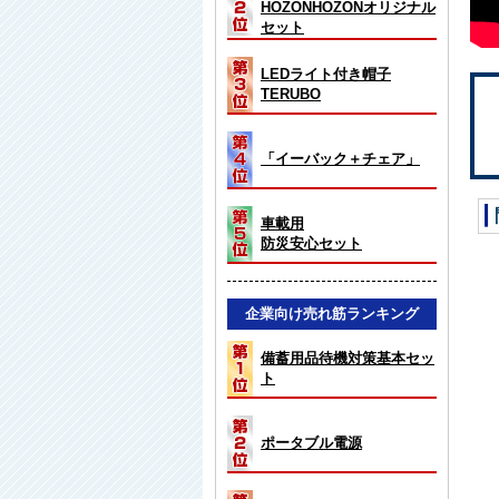
HOZONHOZONオリジナル
セット
LEDライト付き帽子
TERUBO
「イーバック＋チェア」
車載用
防災安心セット
企業向け売れ筋ランキング
備蓄用品待機対策基本セッ
ト
ポータブル電源