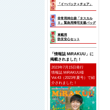
「イーバック＋チェア」
非常用持出袋「タスカル
Ⅱ」緊急用帰宅支援バッグ
車載用
防災安心セット
「情報誌 MiRAKUU」に
掲載されました！
2023年7月15日発行
情報誌 MiRAKUU様
Vol.43（2023年夏号）で紹
介されました！