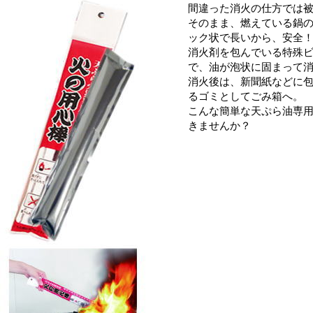
間違った消火の仕方では
そのまま、燃えている鍋
ック状で長いから、安全
消火剤を包んでいる特殊ビ
で、油が泡状に固まって
消火後は、新聞紙などに
るゴミとしてごみ箱へ。
こんな簡単な天ぷら油専
きませんか？