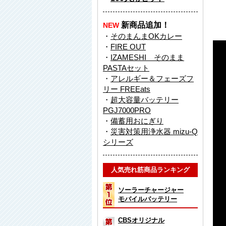
新商品追加！
NEW
・
そのまんまOKカレー
・
FIRE OUT
・
IZAMESHI そのまま
PASTAセット
・
アレルギー＆フェーズフ
リー FREEats
・
超大容量バッテリー
PGJ7000PRO
・
備蓄用おにぎり
・
災害対策用浄水器 mizu-Q
シリーズ
人気売れ筋商品ランキング
ソーラーチャージャー
モバイルバッテリー
CBSオリジナル