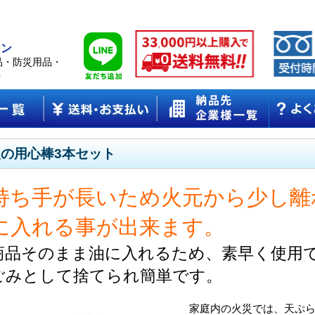
ョン
品・防災用品・
ト
火の用心棒3本セット
持ち手が長いため火元から少し離
に入れる事が出来ます。
商品そのまま油に入れるため、素早く使用
ごみとして捨てられ簡単です。
家庭内の火災では、天ぷ