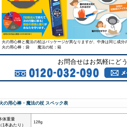
火の用心棒と魔法の杖はパッケージが異なりますが、中身は同じ成分
火の用心棒：袋 魔法の杖：箱
お問合せはお気軽にど
火の用心棒・魔法の杖 スペック表
本体重量
128g
（1本あたり）