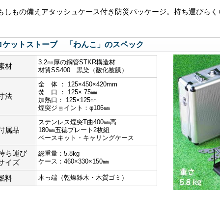
もしもの備えアタッシュケース付き防災パッケージ。持ち運びらく
ロケットストーブ 「わんこ」のスペック
3.2㎜厚の鋼管STKR構造材
素材
材質SS400 黒染（酸化被膜）
全 体 ： 125×450×420mm
焚 口 ： 125× 75㎜
寸法
加熱口： 125×125㎜
煙突ジョイント：φ106㎜
ステンレス煙突T曲400㎜高
付属品
180㎜五徳プレート2枚組
ベースキット・キャリングケース
持ち運び
総重量：5.8kg
ケース：460×330×150㎜
サイズ
燃料
木っ端（乾燥雑木・木質ゴミ）