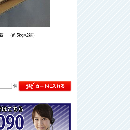
薪。（約5kg×2箱）
個