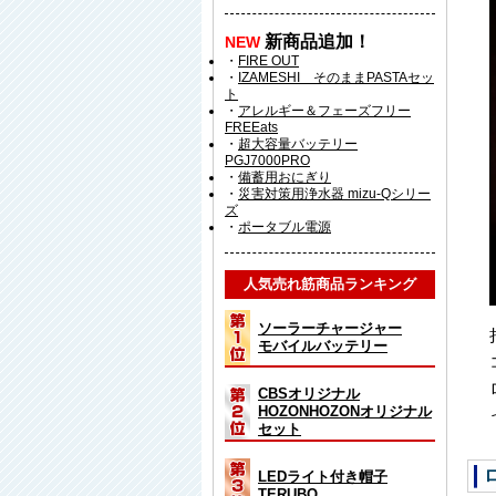
新商品追加！
NEW
・
FIRE OUT
・
IZAMESHI そのままPASTAセッ
ト
・
アレルギー＆フェーズフリー
FREEats
・
超大容量バッテリー
PGJ7000PRO
・
備蓄用おにぎり
・
災害対策用浄水器 mizu-Qシリー
ズ
・
ポータブル電源
人気売れ筋商品ランキング
ソーラーチャージャー
モバイルバッテリー
CBSオリジナル
HOZONHOZONオリジナル
セット
LEDライト付き帽子
TERUBO