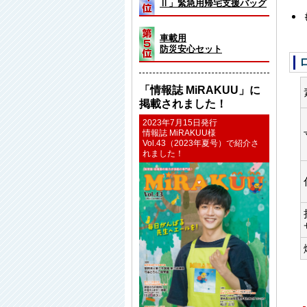
Ⅱ」緊急用帰宅支援バッグ
車載用
防災安心セット
「情報誌 MiRAKUU」に
掲載されました！
2023年7月15日発行
情報誌 MiRAKUU様
Vol.43（2023年夏号）で紹介さ
れました！