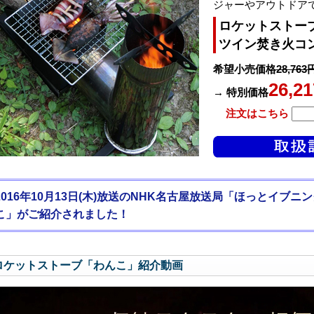
ジャーやアウトドア
ロケットストー
ツイン焚き火コ
希望小売価格
28,763
26,2
→ 特別価格
注文はこちら
2016年10月13日(木)放送のNHK名古屋放送局「ほっとイブ
こ」がご紹介されました！
ロケットストーブ「わんこ」紹介動画