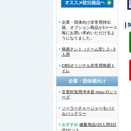
企業・団体向け非常用持出
袋、オプション商品が1ケース
毎にお買い求めいただけるよ
うになりました。
簡易テント（ドーム型）2～3
人用
CBSオリジナル非常用簡易ト
イレ
企業・団体様向け
災害対策用浄水器 mizu-Qシリ
ーズ
ソーラーチャージャーモバイ
ルバッテリー
おすすめ
備蓄用品(20人用3日
分)セット