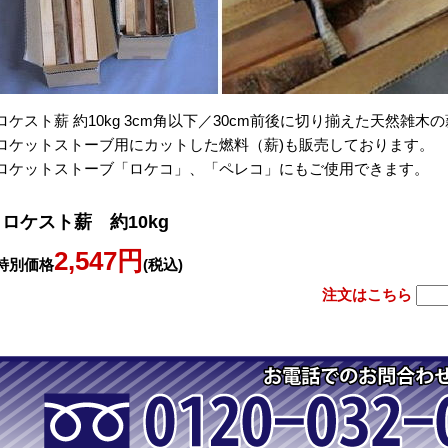
ロケスト薪 約10kg 3cm角以下／30cm前後に切り揃えた天然雑木の
ロケットストーブ用にカットした燃料（薪)も販売しております。
ロケットストーブ「ロケコ」、「ペレコ」にもご使用できます。
ロケスト薪 約10kg
2,547円
特別価格
(税込)
注文はこちら