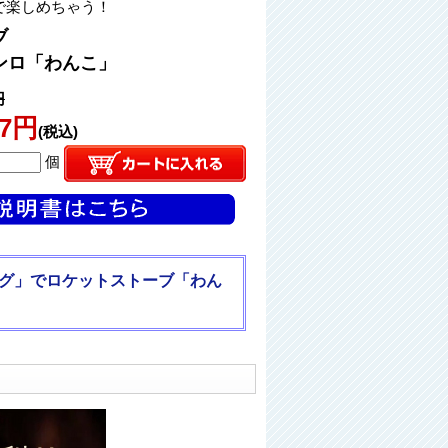
で楽しめちゃう！
ブ
ンロ「わんこ」
円
17円
(税込)
個
ニング」でロケットストーブ「わん