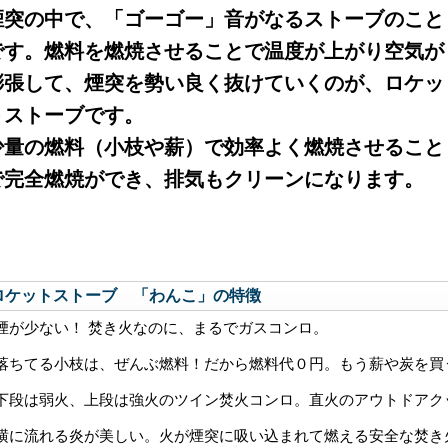
煙突の中で、「ゴーゴー」音がなるストーブのこと
です。燃料を燃焼させることで温度が上がり空気が
膨張して、煙突を勢い良く抜けていくのが、ロケッ
トストーブです。
少量の燃料（小枝や薪）で効率よく燃焼させること
で完全燃焼ができ、排気もクリーンになります。
ロケットストーブ 「わんこ」の特徴
煙が少ない！ 焚き火なのに、まるでガスコンロ。
落ちてる小枝は、ぜんぶ燃料！だから燃料代０円。もう薪や炭を買
下段は弱火、上段は強火のツイン焚火コンロ。直火のアウトドアク
横に流れる炎が美しい。火が煙突に吸い込まれて燃える安全な焚き